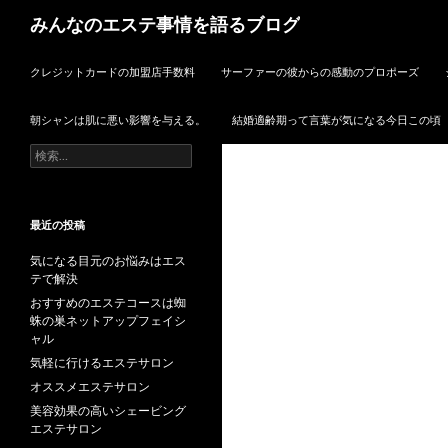
検
みんなのエステ事情を語るブログ
索
コンテンツへスキップ
クレジットカードの加盟店手数料
サーファーの彼からの感動のプロポーズ
朝シャンは肌に悪い影響を与える。
結婚適齢期って言葉が気になる今日この頃
検
索:
最近の投稿
気になる目元のお悩みはエス
テで解決
おすすめのエステコースは蜘
蛛の巣ネットアップフェイシ
ャル
気軽に行けるエステサロン
オススメエステサロン
美容効果の高いシェービング
エステサロン