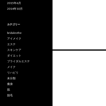
2015年6月
2014年10月
カテゴリー
bridalesthe
アイメイク
エステ
スキンケア
投
ダイエット
稿
ブライダルエステ
メイク
ナ
リハビリ
ビ
未分類
痩身
ゲ
肌
ー
脱毛
シ