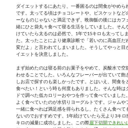
ダイエットするにあたり、一番困るのは間食がやめら
です。太ってる頃はチョコレートや、ビスケットなど
ーなものじゃないと満足できず、晩御飯の後にはカフ
緒にひと袋丸々食べて寝る生活をしていました。そん
けていたら太るのは必然で、1年で15キロも太ってし
た。太ったことにより健康診断で「若いのに高血圧だ
変だよ」と言われてしまいました。そうしてやっと目
イエットを決意しました。
まず始めたのは寝る前のお菓子をやめて、炭酸水で空
わせることでした。いろんなフレーバーが出ていて飽
しお店で探すのも楽しかったです。とはいえ、間食を
食べたい！という時も何度もありました。そんな時は
ドで調べた低カロリーおやつを作って食べていました
よく食べていたのが水切りヨーグルトです。ジャムや
一緒に食べれば満足感を得られるし、たくさん食べて
ないのでおすすめです。1年続けていたら元より3キロ
キロの減量に成功しました。この際
眉下切開できれい