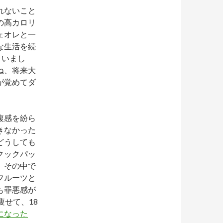
れないこと
の高カロリ
ェオレと一
な生活を続
まいまし
ね、将来大
が覚めてダ
腹感を紛ら
きなかった
どうしても
クックパッ
。その中で
フルーツと
も罪悪感が
痩せて、18
になった