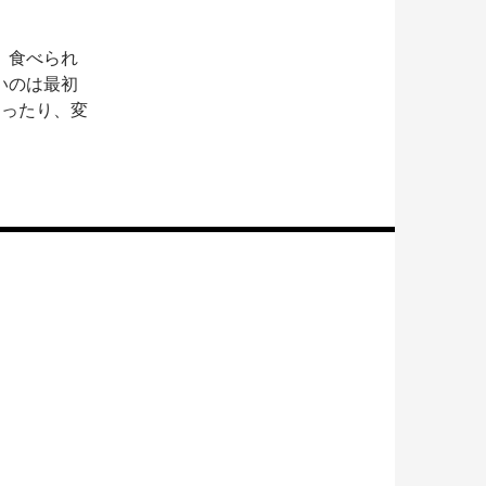
。
、食べられ
いのは最初
なったり、変