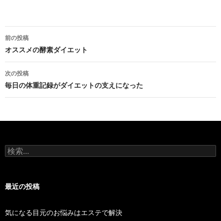
投
前の投稿
稿
オススメの酵素ダイエット
ナ
次の投稿
ビ
毎日の体重記録がダイエットの支えになった
ゲ
ー
シ
検
ョ
索:
ン
最近の投稿
気になる目元のお悩みはエステで解決