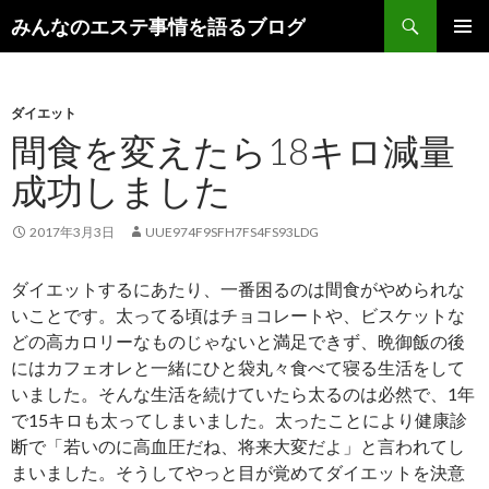
検
みんなのエステ事情を語るブログ
索
コ
メインメ
ン
ニュー
テ
ン
ダイエット
ツ
間食を変えたら18キロ減量
へ
成功しました
ス
キ
ッ
2017年3月3日
UUE974F9SFH7FS4FS93LDG
プ
ダイエットするにあたり、一番困るのは間食がやめられな
いことです。太ってる頃はチョコレートや、ビスケットな
どの高カロリーなものじゃないと満足できず、晩御飯の後
にはカフェオレと一緒にひと袋丸々食べて寝る生活をして
いました。そんな生活を続けていたら太るのは必然で、1年
で15キロも太ってしまいました。太ったことにより健康診
断で「若いのに高血圧だね、将来大変だよ」と言われてし
まいました。そうしてやっと目が覚めてダイエットを決意