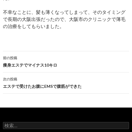
不幸なことに、髪も薄くなってしまって、そのタイミング
で長期の大阪出張だったので、大阪市のクリニックで薄毛
の治療をしてもらいました。
投
前の投稿
稿
痩身エステでマイナス10キロ
ナ
次の投稿
ビ
エステで受けたお腹にEMSで腹筋ができた
ゲ
ー
シ
検
ョ
索: