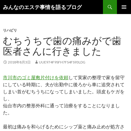
検
みんなのエステ事情を語るブログ
索
コ
メインメ
ン
ニュー
テ
ン
リハビリ
ツ
むちうちで歯の痛みがで歯
へ
医者さんに行きました
ス
キ
ッ
2018年8月3日
UUE974F9SFH7FS4FS93LDG
プ
市川市のゴミ屋敷片付けを依頼
して実家の整理で家を留守
にしている時期に、夫が出勤中に後ろから車に追突されて
しまい首がむちうちになってしまいました。頭皮もケガを
し、
仙台市内の整形外科に通って治療をすることになりまし
た。
最初は痛みを和らげるためにシップ薬と痛み止めが処方さ